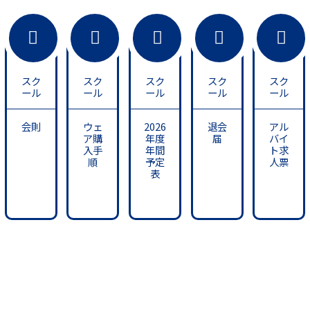
スク
スク
スク
スク
スク
ール
ール
ール
ール
ール
会則
ウェ
2026
退会
アル
ア購
年度
届
バイ
入手
年間
ト求
順
予定
人票
表